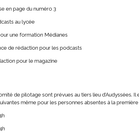
mise en page du numéro 3
dcasts au lycée
pour une formation Médianes
nce de rédaction pour les podcasts
daction pour le magazine
mité de pilotage sont prévues au tiers lieu d’Audyssées. Il 
x suivantes même pour les personnes absentes à la première 
14h
14h