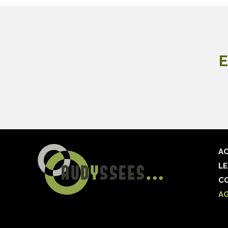
E
AC
LE
C
A