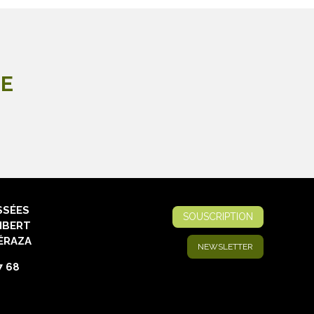
LE
SSÉES
SOUSCRIPTION
IBERT
ÉRAZA
NEWSLETTER
7 68