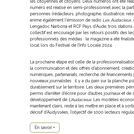
les citoyennes et citoyens. Deux numéros ont été réal
numéro est réalisé en semi-professionnel avec la part
personnes (rédacteurs, photographe, illustratrice, rele
anime également l'émission de radio
Les Audacieux
,
Lengadoc Narbona et RCF Pays d'Aude, trois stations as
collectif est encouragé par les retours positifs des le
professionnels des médias : le magazine a été finalis
local lors du Festival de l’Info Locale 2024.
La prochaine étape est celle de la professionnalisa
la communication et des offres d'abonnement, créati
numériques, partenariats, recherche de financements 
nouveaux journalistes : il y a du pain sur la planche po
durablement sur le territoire. Les deux premières pér
permis d’arrêter d’écrire pour d’autres journaux et d
développement de
L’Audacieux
. Les modèles économi
maintenant clairs, reste à les mettre en place et à sort
décisif d’Audyssées, l’objectif de 1000 lecteurs réguli
En savoir +