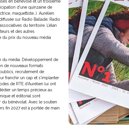
isés en bénévole et un troisième
icipation d'une quinzaine de
ctrice, maquettiste…). Aurélien
 diffusée sur Radio Ballade, Radio
sociatives du territoire. L’élan
cteurs et des autres
te du prix du nouveau média
tion du média. Développement de
on de nouveaux formats
publics, recrutement de
ur franchir un cap et s'implanter
iodes de RTE d’Aurélien lui ont
e dédier un temps précieux au
que et éditorial sont
ir du bénévolat. Avec le soutien
ers fin 2027 est à portée de main.