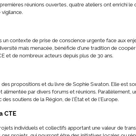
premières réunions ouvertes, quatre ateliers ont enrichi le c
vigilance.
ns un contexte de prise de conscience urgente face aux en
diversité mais menacée, bénéficie d'une tradition de coopérat
TCE et de nombreux acteurs depuis plus de 30 ans.
 des propositions et du livre de Sophie Swaton. Elle est s
 alimentée par divers forums et réunions. Parallèlement, un
c des soutiens de la Région, de l'État et de l'Europe.
la CTE
ts individuels et collectifs apportant une valeur de transit
s ces projets, qui pourront être des initiatives locales ou 