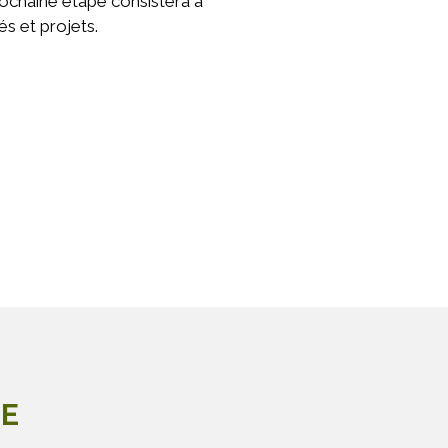
rochaine étape consistera à
tés et projets.
LE