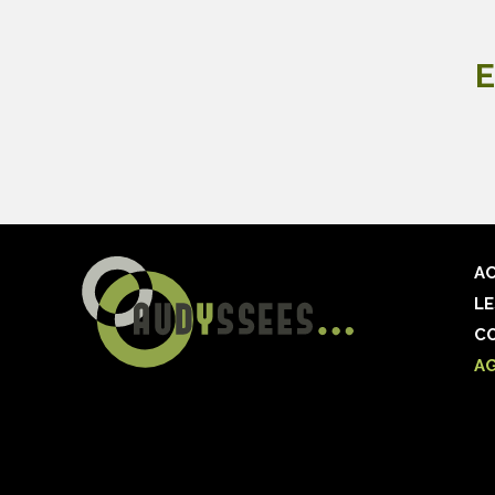
E
AC
LE
C
A