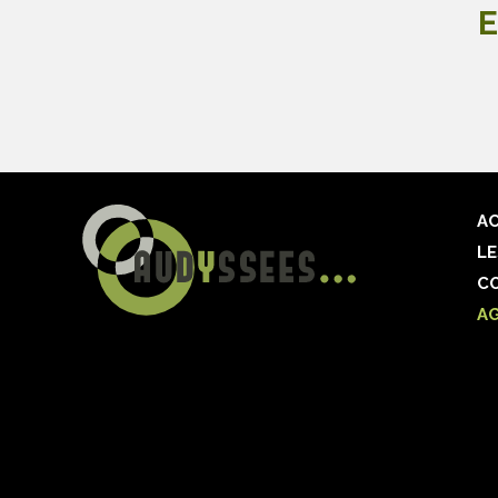
E
AC
LE
C
A